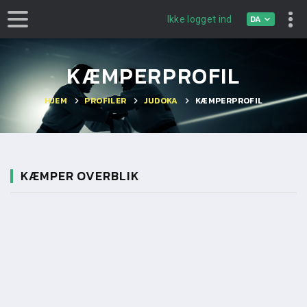
DA
Ikke logget ind
KÆMPERPROFIL
HJEM
PROFILER
JUDOKA
KÆMPERPROFIL
KÆMPER OVERBLIK