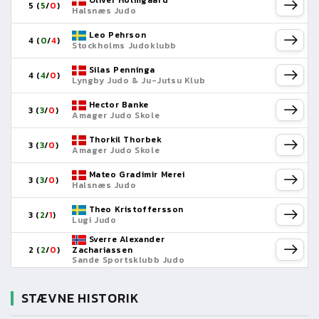
Oliver Holmgaard
5 (
5
/
0
)
Halsnæs Judo
Leo Pehrson
4 (
0
/
4
)
Stockholms Judoklubb
Silas Penninga
4 (
4
/
0
)
Lyngby Judo & Ju-Jutsu Klub
Hector Banke
3 (
3
/
0
)
Amager Judo Skole
Thorkil Thorbek
3 (
3
/
0
)
Amager Judo Skole
Mateo Gradimir Merei
3 (
3
/
0
)
Halsnæs Judo
Theo Kristoffersson
3 (
2
/
1
)
Lugi Judo
Sverre Alexander
2 (
2
/
0
)
Zachariassen
Sande Sportsklubb Judo
STÆVNE HISTORIK