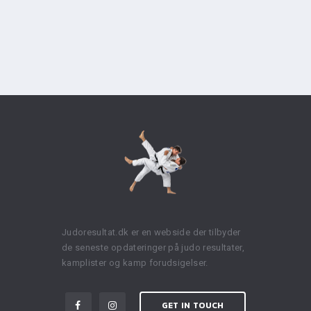
Judoresultat.dk er en webside der tilbyder
de seneste opdateringer på judo resultater,
kamplister og kamp forudsigelser.
GET IN TOUCH