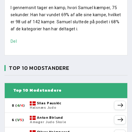
I gennemsnit tager en kamp, hvori Samuel kæmper, 75
sekunder. Han har vundet 69% af alle sine kampe, hvilket
er 98 ud af 142 kampe. Samuel sluttede på podiet i 68%
af de kategorier han har deltaget i.
Del
TOP 10 MODSTANDERE
Top 10 Modstandere
Silas Pauskic
8 (
4
/
4
)
Halsnæs Judo
Anton Birlund
6 (
1
/
5
)
Amager Judo Skole