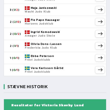
Maja Janiszewski
3 (
1
/
2
)
Washi Judo Klub
Fie Pape Hausager
2 (
2
/
0
)
Horsens Judoklub
Ingrid Komodowski
2 (
0
/
2
)
Amager Judo Skole
Olivia Dons-Lassen
2 (
1
/
1
)
Fredericia Judo Klub
Ebba Peterson
1 (
0
/
1
)
Frövi Judoklubb
Vera Karlsson Gårlid
1 (
0
/
1
)
Frövi Judoklubb
STÆVNE HISTORIK
Resultater for Victoria Skovby Lund