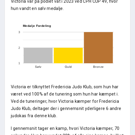
Victoria var på podiet vat i 2023 ved CPH CUP 49, hvor
hun vandt en sølv medalje.
Medalje Fordeling
3
2
1
Sølv
Guld
Bronze
Victoria er tilknyttet Fredericia Judo Klub, som hun har
været ved 100% af de tunering som hun har kæmpet i.
Ved de tuneringer, hvor Victoria kæmper for Fredericia
Judo Klub, deltager der i gennemsnit yderligere 6 andre
judokas fra denne klub.
I gennemsnit tager en kamp, hvori Victoria kæmper, 70