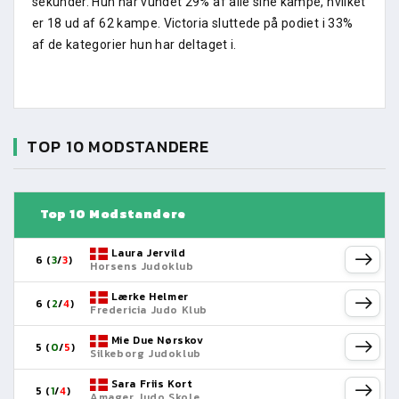
sekunder. Hun har vundet 29% af alle sine kampe, hvilket
er 18 ud af 62 kampe. Victoria sluttede på podiet i 33%
af de kategorier hun har deltaget i.
TOP 10 MODSTANDERE
Top 10 Modstandere
Laura Jervild
6 (
3
/
3
)
Horsens Judoklub
Lærke Helmer
6 (
2
/
4
)
Fredericia Judo Klub
Mie Due Nørskov
5 (
0
/
5
)
Silkeborg Judoklub
Sara Friis Kort
5 (
1
/
4
)
Amager Judo Skole