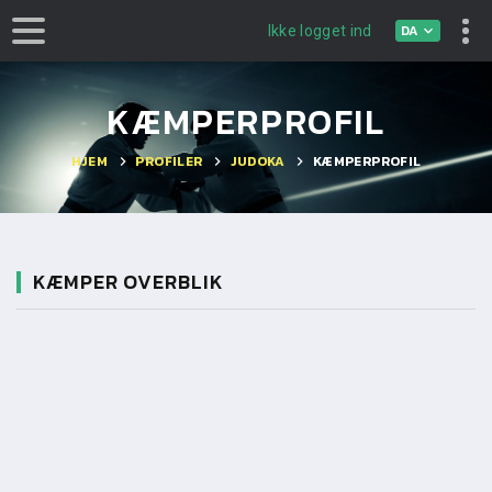
DA
Ikke logget ind
KÆMPERPROFIL
HJEM
PROFILER
JUDOKA
KÆMPERPROFIL
KÆMPER OVERBLIK