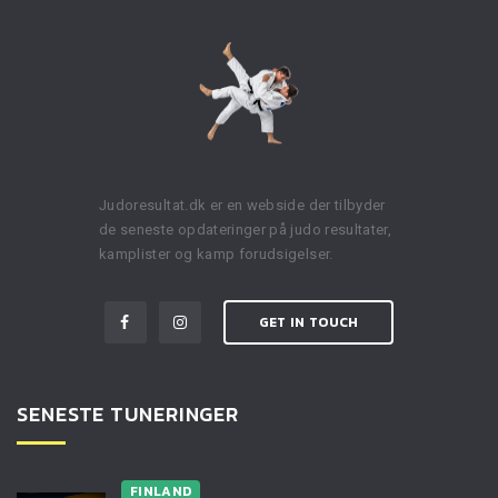
Judoresultat.dk er en webside der tilbyder
de seneste opdateringer på judo resultater,
kamplister og kamp forudsigelser.
GET IN TOUCH
SENESTE TUNERINGER
FINLAND