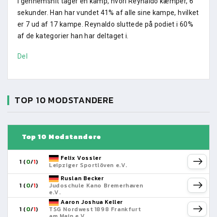
I gennemsnit tager en kamp, hvori Reynaldo kæmper, 6
sekunder. Han har vundet 41% af alle sine kampe, hvilket
er 7 ud af 17 kampe. Reynaldo sluttede på podiet i 60%
af de kategorier han har deltaget i.
Del
TOP 10 MODSTANDERE
Top 10 Modstandere
Felix Vossler
1 (
0
/
1
)
Leipziger Sportlöven e.V.
Ruslan Becker
1 (
0
/
1
)
Judoschule Kano Bremerhaven
e.V.
Aaron Joshua Keller
1 (
0
/
1
)
TSG Nordwest 1898 Frankfurt
am Main e.V.