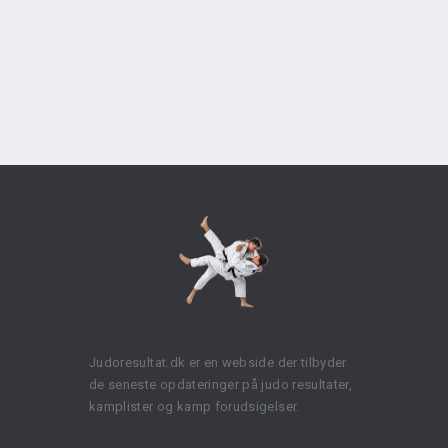
Judoresultat.dk er en webside der tilbyder
de seneste opdateringer på judo resultater,
kamplister og kamp forudsigelser.