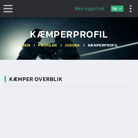
DA
Ikke logget ind
KÆMPERPROFIL
HJEM
PROFILER
JUDOKA
KÆMPERPROFIL
KÆMPER OVERBLIK