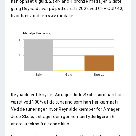
han opnået 0 guld, 2 sølv and 1 bronze medaljer. Sidste
gang Reynaldo var på podiet vat i 2022 ved CPH CUP 40,
hvor han vandt en sølv medalje.
Medalje Fordeling
2
1
0
Sølv
Guld
Bronze
Reynaldo er tilknyttet Amager Judo Skole, som han har
været ved 100% af de tunering som han har kæmpet i.
Ved de tuneringer, hvor Reynaldo kæmper for Amager
Judo Skole, deltager der i gennemsnit yderligere 56
andre judokas fra denne klub.