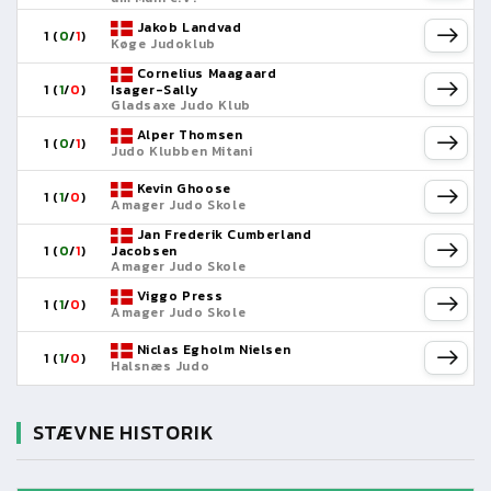
Jakob Landvad
1 (
0
/
1
)
Køge Judoklub
Cornelius Maagaard
1 (
1
/
0
)
Isager-Sally
Gladsaxe Judo Klub
Alper Thomsen
1 (
0
/
1
)
Judo Klubben Mitani
Kevin Ghoose
1 (
1
/
0
)
Amager Judo Skole
Jan Frederik Cumberland
1 (
0
/
1
)
Jacobsen
Amager Judo Skole
Viggo Press
1 (
1
/
0
)
Amager Judo Skole
Niclas Egholm Nielsen
1 (
1
/
0
)
Halsnæs Judo
STÆVNE HISTORIK