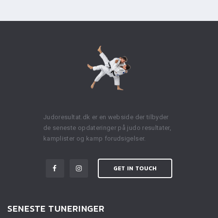
Judoresultat.dk er en webside der tilbyder
de seneste opdateringer på judo resultater,
kamplister og kamp forudsigelser.
GET IN TOUCH
SENESTE TUNERINGER