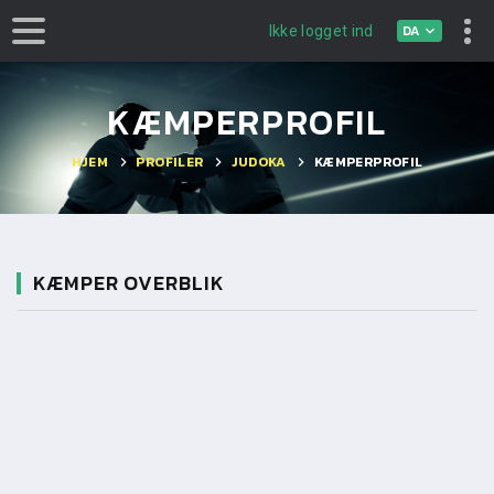
DA
Ikke logget ind
KÆMPERPROFIL
HJEM
PROFILER
JUDOKA
KÆMPERPROFIL
KÆMPER OVERBLIK