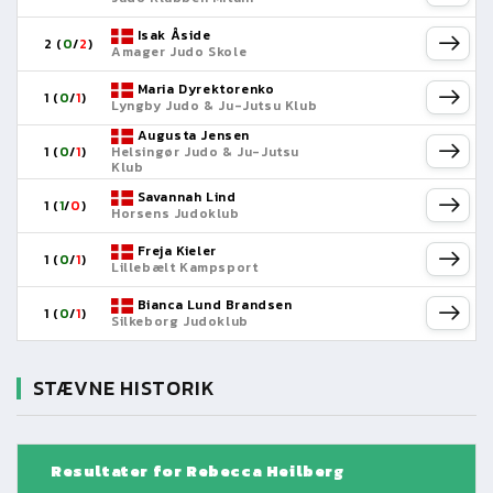
Isak Åside
2 (
0
/
2
)
Amager Judo Skole
Maria Dyrektorenko
1 (
0
/
1
)
Lyngby Judo & Ju-Jutsu Klub
Augusta Jensen
1 (
0
/
1
)
Helsingør Judo & Ju-Jutsu
Klub
Savannah Lind
1 (
1
/
0
)
Horsens Judoklub
Freja Kieler
1 (
0
/
1
)
Lillebælt Kampsport
Bianca Lund Brandsen
1 (
0
/
1
)
Silkeborg Judoklub
STÆVNE HISTORIK
Resultater for Rebecca Heilberg