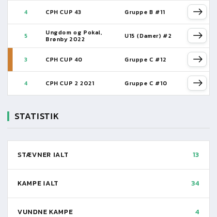
4
CPH CUP 43
Gruppe B #11
Ungdom og Pokal,
5
U15 (Damer) #2
Brønby 2022
3
CPH CUP 40
Gruppe C #12
4
CPH CUP 2 2021
Gruppe C #10
STATISTIK
STÆVNER IALT
13
KAMPE IALT
34
VUNDNE KAMPE
4