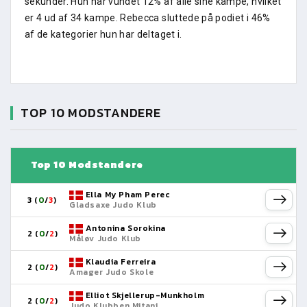
sekunder. Hun har vundet 12% af alle sine kampe, hvilket
er 4 ud af 34 kampe. Rebecca sluttede på podiet i 46%
af de kategorier hun har deltaget i.
TOP 10 MODSTANDERE
Top 10 Modstandere
Ella My Pham Perec
3 (
0
/
3
)
Gladsaxe Judo Klub
Antonina Sorokina
2 (
0
/
2
)
Måløv Judo Klub
Klaudia Ferreira
2 (
0
/
2
)
Amager Judo Skole
Elliot Skjellerup-Munkholm
2 (
0
/
2
)
Judo Klubben Mitani