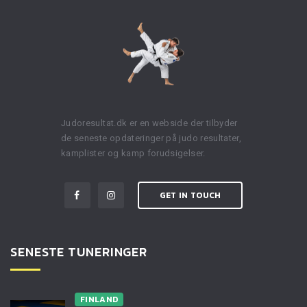
Judoresultat.dk er en webside der tilbyder
de seneste opdateringer på judo resultater,
kamplister og kamp forudsigelser.
GET IN TOUCH
SENESTE TUNERINGER
FINLAND