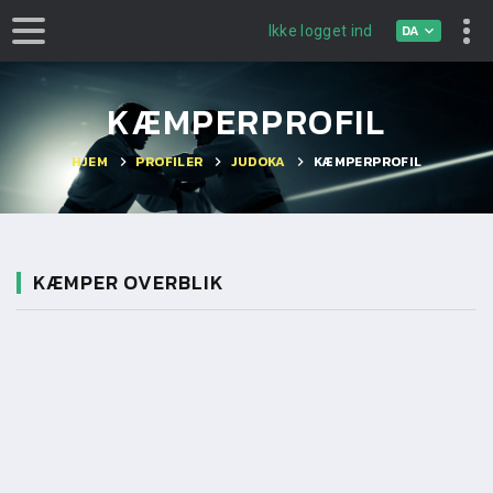
DA
Ikke logget ind
KÆMPERPROFIL
HJEM
PROFILER
JUDOKA
KÆMPERPROFIL
KÆMPER OVERBLIK