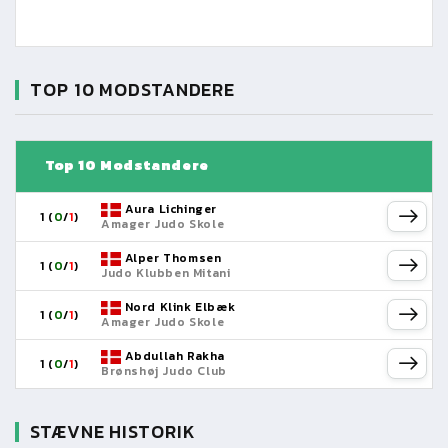
TOP 10 MODSTANDERE
Top 10 Modstandere
Aura Lichinger
1 (
0
/
1
)
Amager Judo Skole
Alper Thomsen
1 (
0
/
1
)
Judo Klubben Mitani
Nord Klink Elbæk
1 (
0
/
1
)
Amager Judo Skole
Abdullah Rakha
1 (
0
/
1
)
Brønshøj Judo Club
STÆVNE HISTORIK