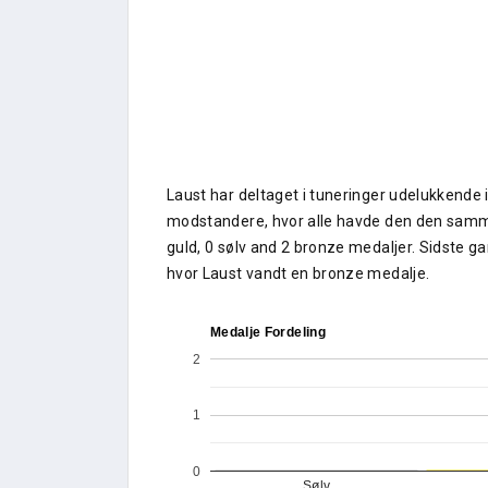
Laust har deltaget i tuneringer udelukkend
modstandere, hvor alle havde den den samme
guld, 0 sølv and 2 bronze medaljer. Sidste g
hvor Laust vandt en bronze medalje.
Medalje Fordeling
2
1
0
Sølv