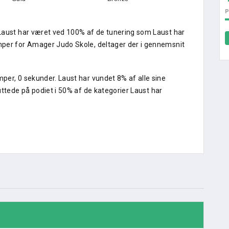
P
Laust har været ved 100% af de tunering som Laust har
mper for Amager Judo Skole, deltager der i gennemsnit
per, 0 sekunder. Laust har vundet 8% af alle sine
uttede på podiet i 50% af de kategorier Laust har