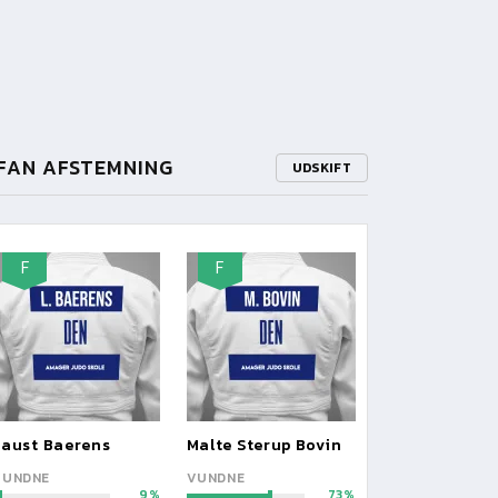
FAN AFSTEMNING
UDSKIFT
F
F
Laust Baerens
Malte Sterup Bovin
VUNDNE
VUNDNE
9
73