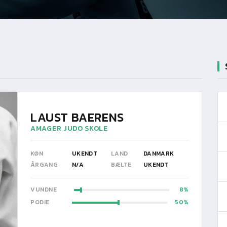
LAUST BAERENS
AMAGER JUDO SKOLE
KØN
UKENDT
LAND
DANMARK
ÅRGANG
N/A
BÆLTE
UKENDT
VUNDNE
8
PODIE
50