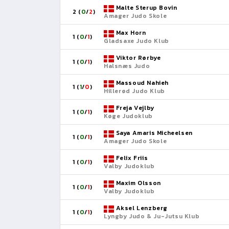
Malte Sterup Bovin
2 (
0
/
2
)
Amager Judo Skole
Max Horn
1 (
0
/
1
)
Gladsaxe Judo Klub
Viktor Rørbye
1 (
0
/
1
)
Halsnæs Judo
Massoud Nahieh
1 (
1
/
0
)
Hillerød Judo Klub
Freja Vejlby
1 (
0
/
1
)
Køge Judoklub
Saya Amaris Micheelsen
1 (
0
/
1
)
Amager Judo Skole
Felix Friis
1 (
0
/
1
)
Valby Judoklub
Maxim Olsson
1 (
0
/
1
)
Valby Judoklub
Aksel Lenzberg
1 (
0
/
1
)
Lyngby Judo & Ju-Jutsu Klub