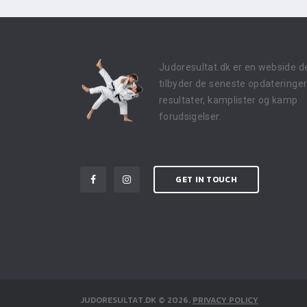
Judoresultat.dk er en webside d
tilbyder de seneste opdateringer
resultater, kamplister og kamp
forudsigelser.
GET IN TOUCH
JUDORESULTAT.DK
©
2026
.
PRIVACY POLICY