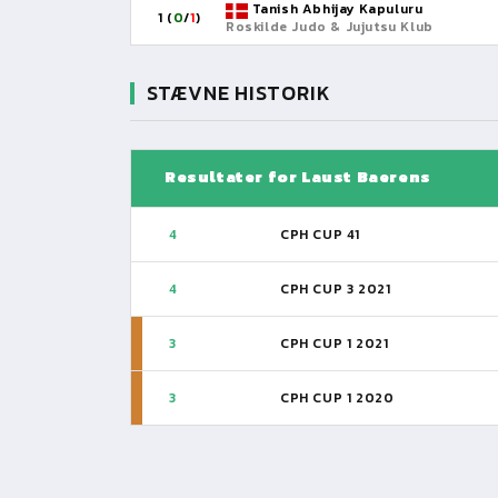
Tanish Abhijay Kapuluru
1 (
0
/
1
)
Roskilde Judo & Jujutsu Klub
STÆVNE HISTORIK
Resultater for Laust Baerens
4
CPH CUP 41
4
CPH CUP 3 2021
3
CPH CUP 1 2021
3
CPH CUP 1 2020