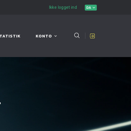
Ikke logget ind
DA
TATISTIK
KONTO
L