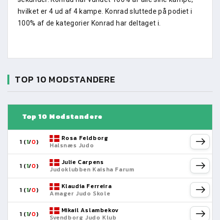
hvilket er 4 ud af 4 kampe. Konrad sluttede på podiet i
100% af de kategorier Konrad har deltaget i.
TOP 10 MODSTANDERE
Top 10 Modstandere
Rosa Feldborg
1 (
1
/
0
)
Halsnæs Judo
Julie Carpens
1 (
1
/
0
)
Judoklubben Kaisha Farum
Klaudia Ferreira
1 (
1
/
0
)
Amager Judo Skole
Mikail Aslambekov
1 (
1
/
0
)
Svendborg Judo Klub