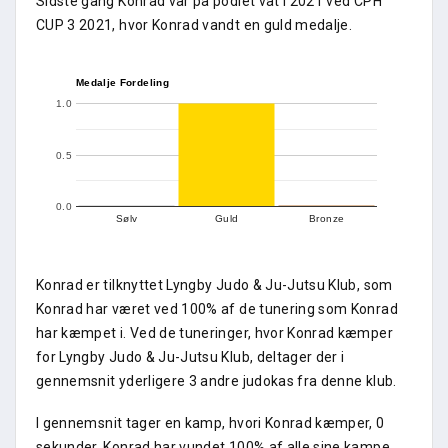
Sidste gang Konrad var på podiet vat i 2021 ved CPH
CUP 3 2021, hvor Konrad vandt en guld medalje.
Medalje Fordeling
1.0
0.5
0.0
Sølv
Guld
Bronze
Konrad er tilknyttet Lyngby Judo & Ju-Jutsu Klub, som
Konrad har været ved 100% af de tunering som Konrad
har kæmpet i. Ved de tuneringer, hvor Konrad kæmper
for Lyngby Judo & Ju-Jutsu Klub, deltager der i
gennemsnit yderligere 3 andre judokas fra denne klub.
I gennemsnit tager en kamp, hvori Konrad kæmper, 0
sekunder. Konrad har vundet 100% af alle sine kampe,