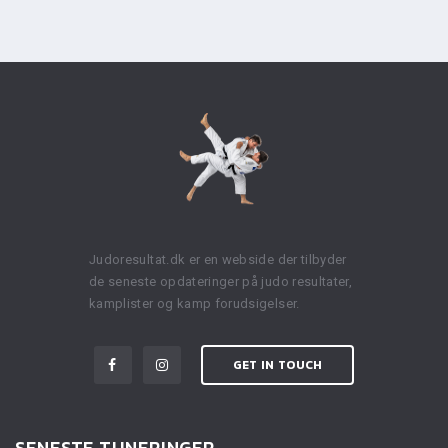
Judoresultat.dk er en webside der tilbyder
de seneste opdateringer på judo resultater,
kamplister og kamp forudsigelser.
GET IN TOUCH
SENESTE TUNERINGER