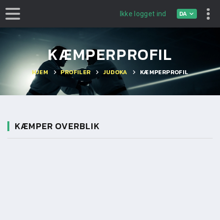
DA
Ikke logget ind
KÆMPERPROFIL
HJEM
PROFILER
JUDOKA
KÆMPERPROFIL
KÆMPER OVERBLIK