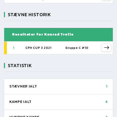
STÆVNE HISTORIK
Resultater for Konrad Trolle
1
CPH CUP 3 2021
Gruppe C #10
STATISTIK
STÆVNER IALT
1
KAMPE IALT
4